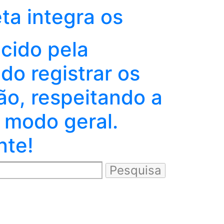
eta integra os
ecido pela
o registrar os
ão, respeitando a
 modo geral.
nte!