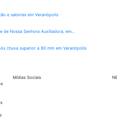
ição e sabores em Veranópolis
e de Nossa Senhora Auxiliadora, em…
após chuva superior a 80 mm em Veranópolis
Mídias Sociais
N
os
| curta nossa página
os
| siga-nos no Twitter
e