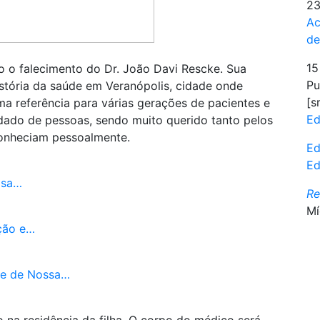
23
Ac
d
15
o o falecimento do Dr. João Davi Rescke. Sua
Pu
história da saúde em Veranópolis, cidade onde
[s
uma referência para várias gerações de pacientes e
Ed
dado de pessoas, sendo muito querido tanto pelos
conheciam pessoalmente.
Ed
Ed
isa…
R
Mí
ição e…
de de Nossa…
 na residência da filha. O corpo do médico será