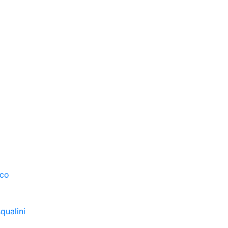
sco
qualini