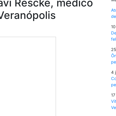
avi Rescke, médico
At
Veranópolis
de
10
De
fe
25
Ôn
pe
4 
Co
pe
17
Ví
Ve