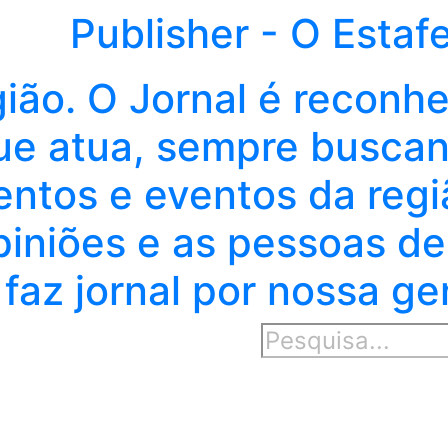
Publisher - O Estaf
gião. O Jornal é reconh
e atua, sempre buscand
entos e eventos da regi
piniões e as pessoas de
faz jornal por nossa ge