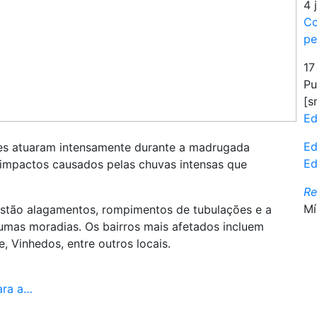
4 
Co
pe
17
Pu
[s
Ed
Ed
ves atuaram intensamente durante a madrugada
Ed
s impactos causados pelas chuvas intensas que
R
Mí
 estão alagamentos, rompimentos de tubulações e a
umas moradias. Os bairros mais afetados incluem
, Vinhedos, entre outros locais.
ara a…