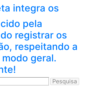
eta integra os
ecido pela
o registrar os
ão, respeitando a
 modo geral.
nte!