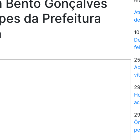
m Bento Gonçalves
At
pes da Prefeitura
de
a
10
De
fe
25
Ac
ví
29
Ho
ac
29
Ôn
pe