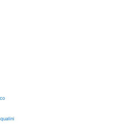
sco
qualini