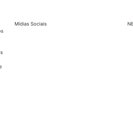
Mídias Sociais
N
os
| curta nossa página
os
| siga-nos no Twitter
e
| siga-nos no Instagram