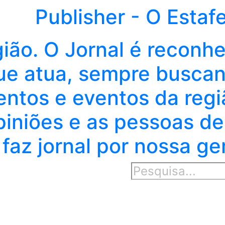
Publisher - O Estaf
gião. O Jornal é reconh
e atua, sempre buscand
entos e eventos da regi
piniões e as pessoas de
faz jornal por nossa ge