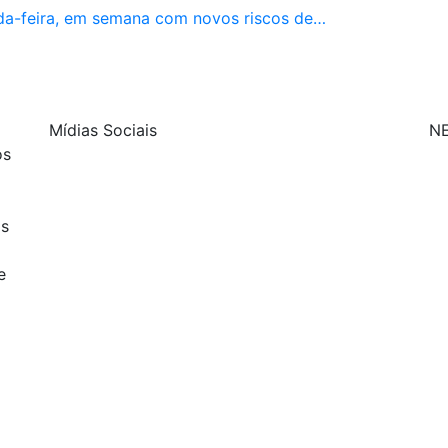
da-feira, em semana com novos riscos de…
Mídias Sociais
N
os
| curta nossa página
os
| siga-nos no Twitter
e
| siga-nos no Instagram