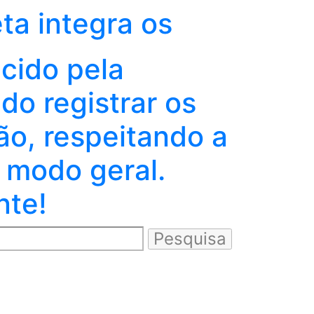
eta integra os
ecido pela
o registrar os
ão, respeitando a
 modo geral.
nte!