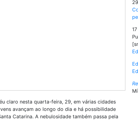
29
Co
pe
17
Pu
[s
Ed
Ed
Ed
R
Mí
 claro nesta quarta-feira, 29, em várias cidades
uvens avançam ao longo do dia e há possibilidade
Santa Catarina. A nebulosidade também passa pela