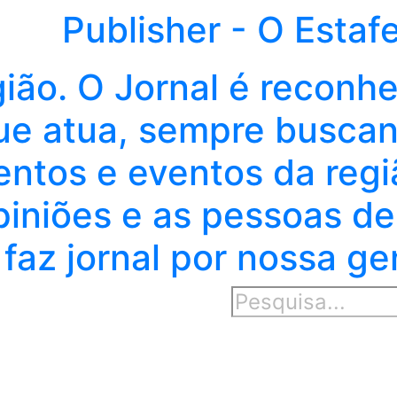
Publisher - O Estaf
gião. O Jornal é reconh
e atua, sempre buscand
entos e eventos da regi
piniões e as pessoas de
faz jornal por nossa ge