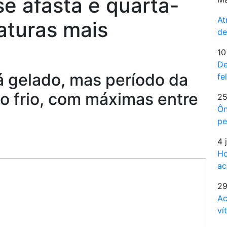
se afasta e quarta-
At
aturas mais
de
S
10
De
 gelado, mas período da
fe
do frio, com máximas entre
25
Ôn
pe
4 
Ho
ac
29
Ac
ví