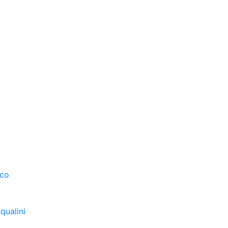
sco
qualini