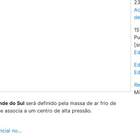
23
Ac
d
15
Pu
[s
Ed
Ed
Ed
R
Mí
nde do Sul
será definido pela massa de ar frio de
e associa a um centro de alta pressão.
ncial no…