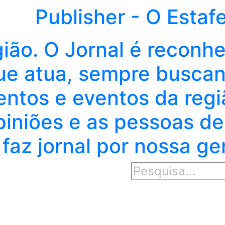
Publisher - O Estaf
gião. O Jornal é reconh
e atua, sempre buscand
entos e eventos da regi
piniões e as pessoas de
faz jornal por nossa ge