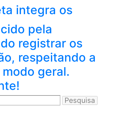
eta integra os
ecido pela
o registrar os
ão, respeitando a
 modo geral.
nte!