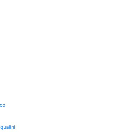
sco
qualini