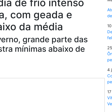
ia de frio intenso
At
ra, com geada e
de
aixo da média
10
De
erno, grande parte das
fe
stra mínimas abaixo de
25
Ôn
pe
4 
Co
pe
17
Ví
Ve