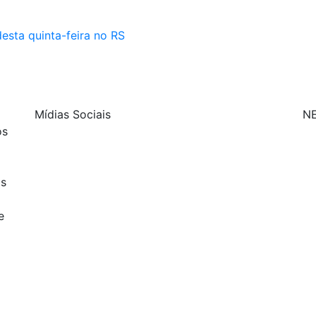
esta quinta-feira no RS
Mídias Sociais
N
os
| curta nossa página
os
| siga-nos no Twitter
e
| siga-nos no Instagram