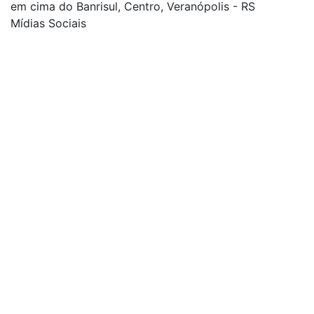
em cima do Banrisul, Centro, Veranópolis - RS
Mídias Sociais
| curta nossa página
| siga-nos no Twitter
| siga-nos no Instagram
| conheça o nosso canal