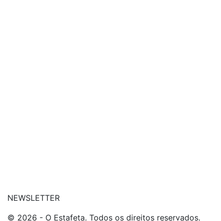
| siga-nos no Instagram
| conheça o nosso canal
| entre em contato
NEWSLETTER
© 2026 - O Estafeta. Todos os direitos reservados.