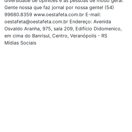
diversidade de opiniões e as pessoas de modo geral.
Gente nossa que faz jornal por nossa gente! (54)
99680.8359 www.oestafeta.com.br E-mail:
oestafeta@oestafeta.com.br
Endereço: Avenida
Osvaldo Aranha, 975, sala 209, Edifício Didomenico,
em cima do Banrisul, Centro, Veranópolis - RS
Mídias Sociais
| curta nossa página
| siga-nos no Twitter
| siga-nos no Instagram