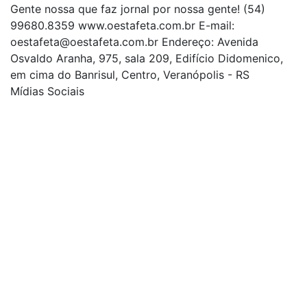
Gente nossa que faz jornal por nossa gente! (54)
99680.8359 www.oestafeta.com.br E-mail:
oestafeta@oestafeta.com.br
Endereço: Avenida
Osvaldo Aranha, 975, sala 209, Edifício Didomenico,
em cima do Banrisul, Centro, Veranópolis - RS
Mídias Sociais
| curta nossa página
| siga-nos no Twitter
| siga-nos no Instagram