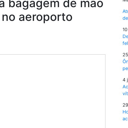
ra bagagem de mão
At
 no aeroporto
de
10
De
fe
25
Ôn
pe
4 
Ac
ví
29
Ho
ac