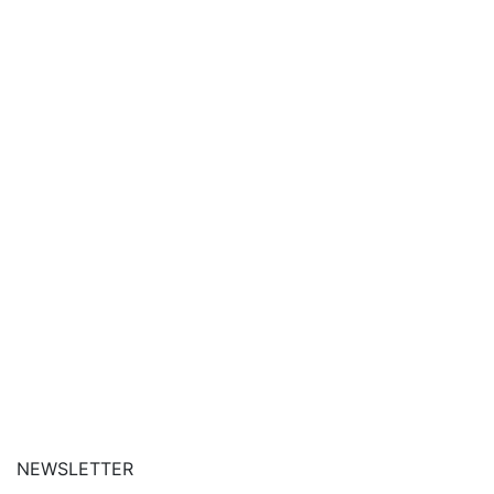
| siga-nos no Instagram
| conheça o nosso canal
| entre em contato
NEWSLETTER