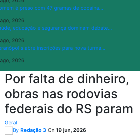
 ago, 2026
omem é preso com 47 gramas de cocaína…
 ago, 2026
aúde, educação e segurança dominam debate…
 ago, 2026
eranópolis abre inscrições para nova turma…
 ago, 2026
Por falta de dinheiro,
obras nas rodovias
federais do RS param
Geral
By
Redação 3
On
19 jun, 2026