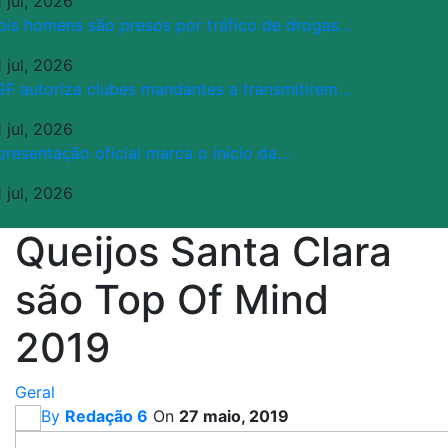
 jul, 2026
ois homens são presos por tráfico de drogas…
 jul, 2026
GF autoriza clubes mandantes a transmitirem…
 jul, 2026
presentação oficial marca o início da…
 jul, 2026
Queijos Santa Clara
são Top Of Mind
2019
Geral
By
Redação 6
On
27 maio, 2019