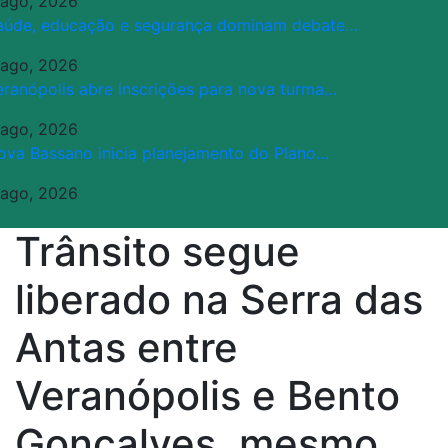
 ago, 2026
aúde, educação e segurança dominam debate…
 ago, 2026
eranópolis abre inscrições para nova turma…
 ago, 2026
ova Bassano inicia planejamento do Plano…
 ago, 2026
Trânsito segue
liberado na Serra das
Antas entre
Veranópolis e Bento
Gonçalves, mesmo