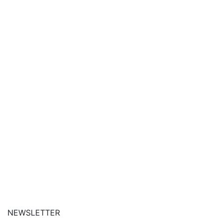
| siga-nos no Instagram
| conheça o nosso canal
| entre em contato
NEWSLETTER