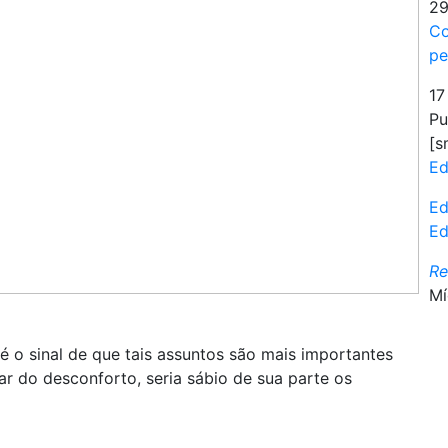
29
Co
pe
17
Pu
[s
Ed
Ed
Ed
R
Mí
 é o sinal de que tais assuntos são mais importantes
ar do desconforto, seria sábio de sua parte os