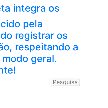
eta integra os
ecido pela
o registrar os
ão, respeitando a
 modo geral.
nte!