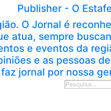
Publisher - O Estaf
gião. O Jornal é reconh
e atua, sempre buscand
entos e eventos da regi
piniões e as pessoas de
faz jornal por nossa ge