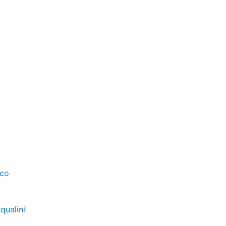
sco
qualini