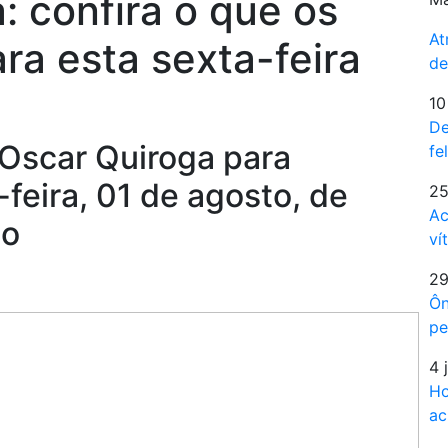
: confira o que os
At
ra esta sexta-feira
de
10
De
 Oscar Quiroga para
fe
feira, 01 de agosto, de
25
Ac
no
ví
29
Ôn
pe
4 
Ho
ac