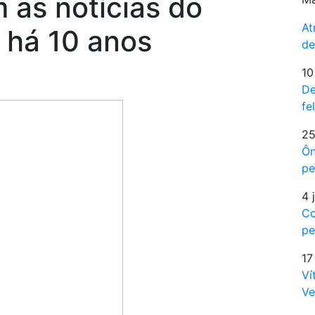
 as notícias do
At
a há 10 anos
de
10
De
fe
25
Ôn
pe
4 
Co
pe
17
Ví
Ve