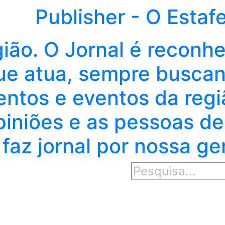
Publisher - O Estaf
gião. O Jornal é reconh
e atua, sempre buscand
entos e eventos da regi
piniões e as pessoas de
faz jornal por nossa ge