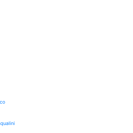
sco
qualini