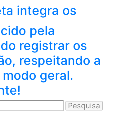
eta integra os
ecido pela
o registrar os
ão, respeitando a
 modo geral.
nte!