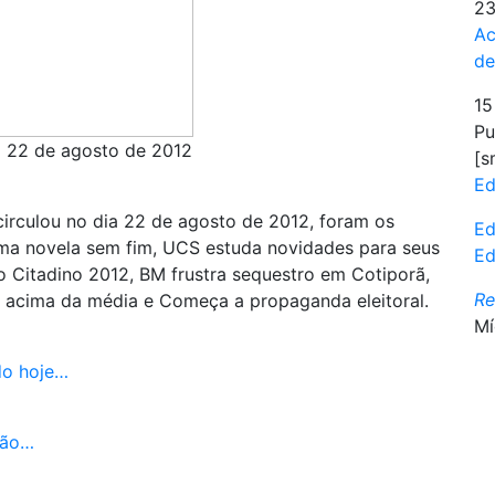
23
Ac
d
15
Pu
m 22 de agosto de 2012
[s
Ed
circulou no dia 22 de agosto de 2012, foram os
Ed
uma novela sem fim, UCS estuda novidades para seus
Ed
 Citadino 2012, BM frustra sequestro em Cotiporã,
R
o acima da média e Começa a propaganda eleitoral.
Mí
do hoje…
ção…