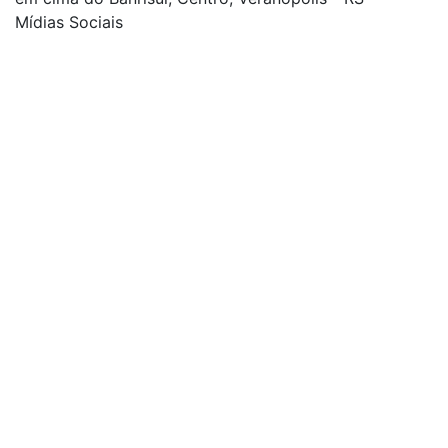
Mídias Sociais
| curta nossa página
| siga-nos no Twitter
| siga-nos no Instagram
| conheça o nosso canal