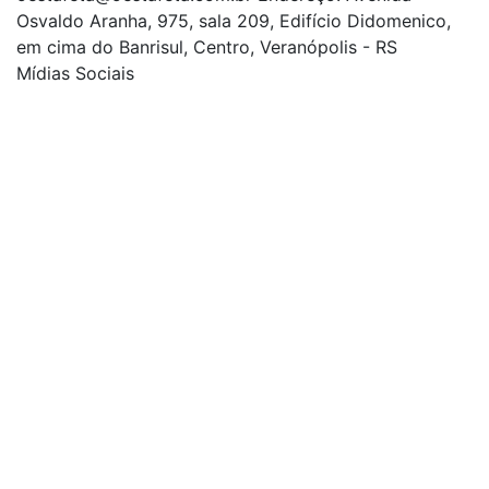
Osvaldo Aranha, 975, sala 209, Edifício Didomenico,
em cima do Banrisul, Centro, Veranópolis - RS
Mídias Sociais
| curta nossa página
| siga-nos no Twitter
| siga-nos no Instagram