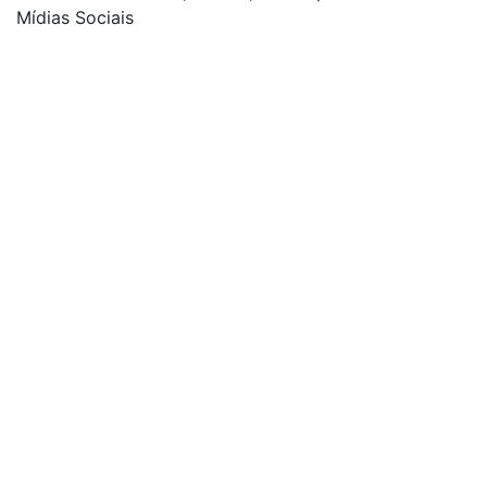
Mídias Sociais
| curta nossa página
| siga-nos no Twitter
| siga-nos no Instagram
| conheça o nosso canal