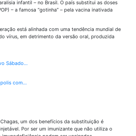
isia infantil – no Brasil. O país substitui as doses
VOP) – a famosa “gotinha” – pela vacina inativada
teração está alinhada com uma tendência mundial de
do vírus, em detrimento da versão oral, produzida
ovo Sábado…
ópolis com…
Chagas, um dos benefícios da substituição é
jetável. Por ser um imunizante que não utiliza o
m imunodeficiência podem ser vacinados.