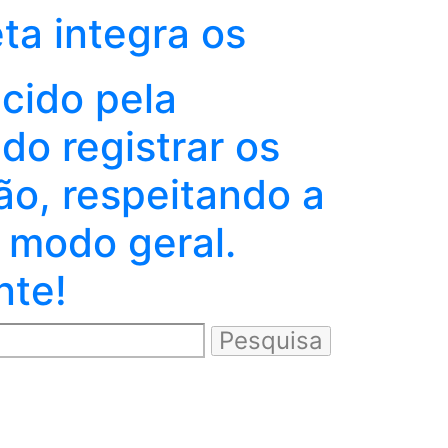
eta integra os
ecido pela
o registrar os
ão, respeitando a
 modo geral.
nte!