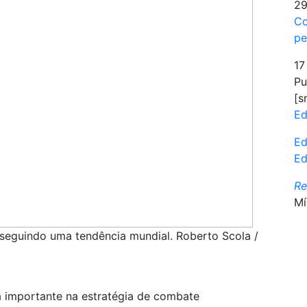
29
Co
pe
17
Pu
[s
Ed
Ed
Ed
R
Mí
, seguindo uma tendência mundial. Roberto Scola /
 importante na estratégia de combate