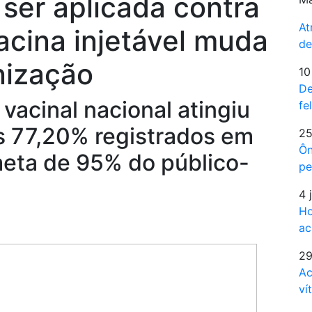
 ser aplicada contra
At
vacina injetável muda
de
nização
10
De
vacinal nacional atingiu
fe
 77,20% registrados em
25
Ôn
eta de 95% do público-
pe
4 
Ho
ac
29
Ac
ví