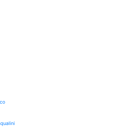
sco
qualini