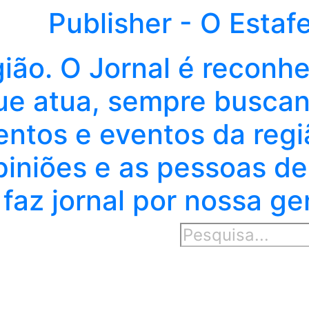
Publisher - O Estaf
gião. O Jornal é reconh
e atua, sempre buscand
entos e eventos da regi
piniões e as pessoas de
faz jornal por nossa ge