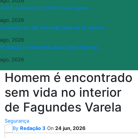
 ago, 2026
omem é preso por tráfico de drogas e…
 ago, 2026
oróscopo do dia: previsão para os 12 signos…
 ago, 2026
RF realiza treinamento aéreo para reforçar…
 ago, 2026
Homem é encontrado
sem vida no interior
de Fagundes Varela
Segurança
By
Redação 3
On
24 jun, 2026