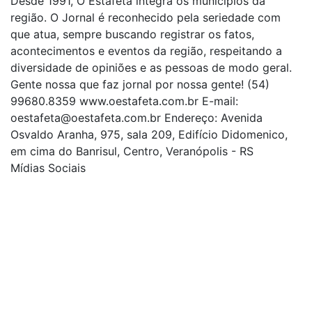
Desde 1991, O Estafeta integra os municípios da
região. O Jornal é reconhecido pela seriedade com
que atua, sempre buscando registrar os fatos,
acontecimentos e eventos da região, respeitando a
diversidade de opiniões e as pessoas de modo geral.
Gente nossa que faz jornal por nossa gente! (54)
99680.8359 www.oestafeta.com.br E-mail:
oestafeta@oestafeta.com.br
Endereço: Avenida
Osvaldo Aranha, 975, sala 209, Edifício Didomenico,
em cima do Banrisul, Centro, Veranópolis - RS
Mídias Sociais
| curta nossa página
| siga-nos no Twitter