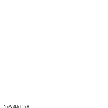
| siga-nos no Instagram
| conheça o nosso canal
| entre em contato
NEWSLETTER