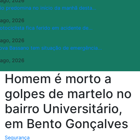
 ago, 2026
rio predomina no início da manhã desta…
 ago, 2026
otociclista fica ferido em acidente de…
 ago, 2026
ova Bassano tem situação de emergência…
 ago, 2026
Homem é morto a
golpes de martelo no
bairro Universitário,
em Bento Gonçalves
Segurança