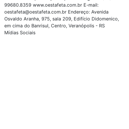
99680.8359 www.oestafeta.com.br E-mail:
oestafeta@oestafeta.com.br
Endereço: Avenida
Osvaldo Aranha, 975, sala 209, Edifício Didomenico,
em cima do Banrisul, Centro, Veranópolis - RS
Mídias Sociais
| curta nossa página
| siga-nos no Twitter
| siga-nos no Instagram