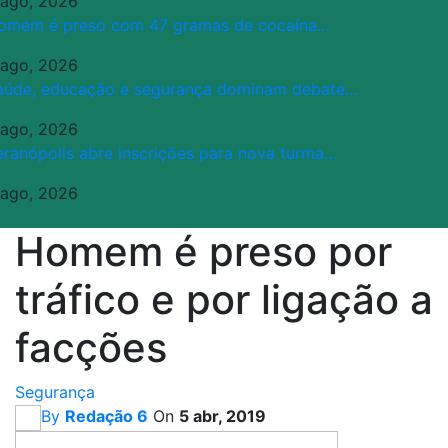
 ago, 2026
omem é preso com 47 gramas de cocaína…
 ago, 2026
aúde, educação e segurança dominam debate…
 ago, 2026
eranópolis abre inscrições para nova turma…
 ago, 2026
Homem é preso por
tráfico e por ligação a
facções
Segurança
By
Redação 6
On
5 abr, 2019