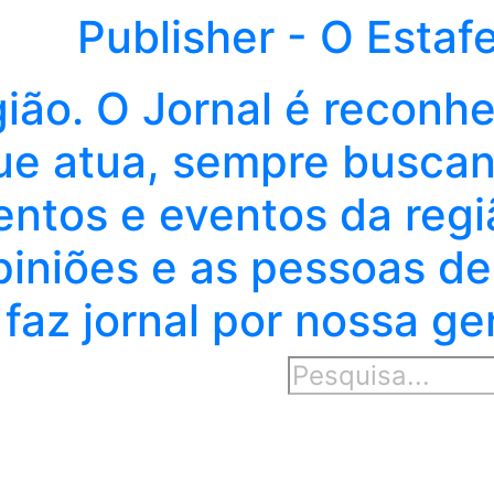
Publisher - O Estaf
gião. O Jornal é reconh
e atua, sempre buscand
entos e eventos da regi
piniões e as pessoas de
faz jornal por nossa ge