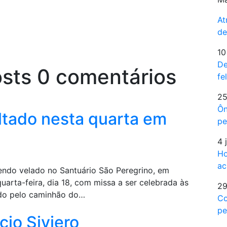
At
de
10
De
osts
0 comentários
fe
25
Ôn
ltado nesta quarta em
pe
4 
Ho
ac
sendo velado no Santuário São Peregrino, em
uarta-feira, dia 18, com missa a ser celebrada às
29
ado pelo caminhão do…
Co
pe
cio Siviero