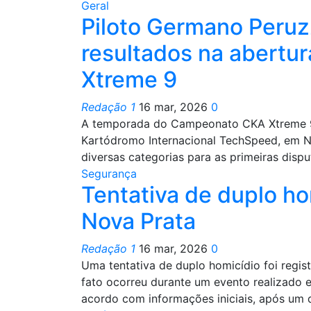
Geral
Piloto Germano Peruz
resultados na abert
Xtreme 9
Redação 1
16 mar, 2026
0
A temporada do Campeonato CKA Xtreme 9 
Kartódromo Internacional TechSpeed, em No
diversas categorias para as primeiras disp
Segurança
Tentativa de duplo ho
Nova Prata
Redação 1
16 mar, 2026
0
Uma tentativa de duplo homicídio foi regis
fato ocorreu durante um evento realizado
acordo com informações iniciais, após um