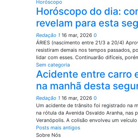
Horóscopo
Horóscopo do dia: con
revelam para esta se
Redação 1
16 mar, 2026
0
ÁRIES (nascimento entre 21/3 a 20/4) Apro
resistiram demais nos tempos passados, por
lidar com esses. Continuarão difíceis, poré
Sem categoria
Acidente entre carro 
na manhã desta segun
Redação 1
16 mar, 2026
0
Um acidente de trânsito foi registrado na 
na rótula da Avenida Osvaldo Aranha, nas 
Veranópolis. A colisão envolveu um veícu
Posts mais antigos
Sobre Nós