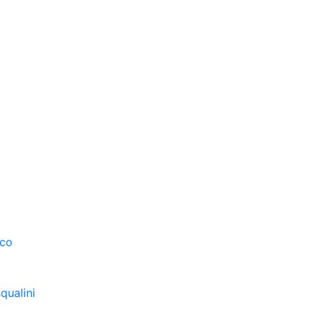
sco
qualini