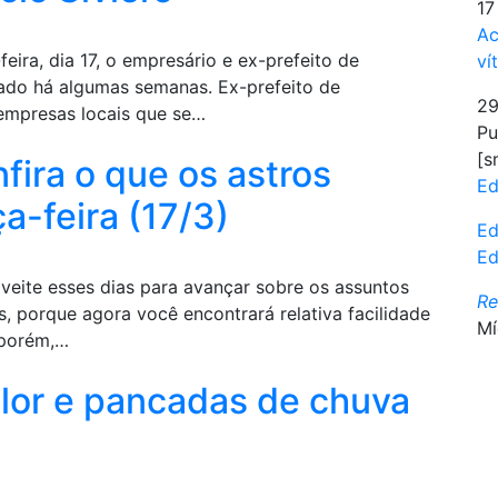
17
Ac
eira, dia 17, o empresário e ex-prefeito de
ví
rnado há algumas semanas. Ex-prefeito de
29
 empresas locais que se…
Pu
[s
fira o que os astros
Ed
a-feira (17/3)
Ed
Ed
veite esses dias para avançar sobre os assuntos
R
, porque agora você encontrará relativa facilidade
Mí
, porém,…
alor e pancadas de chuva