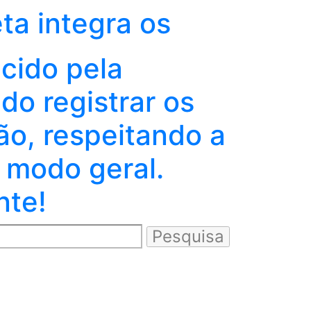
eta integra os
ecido pela
o registrar os
ão, respeitando a
 modo geral.
nte!