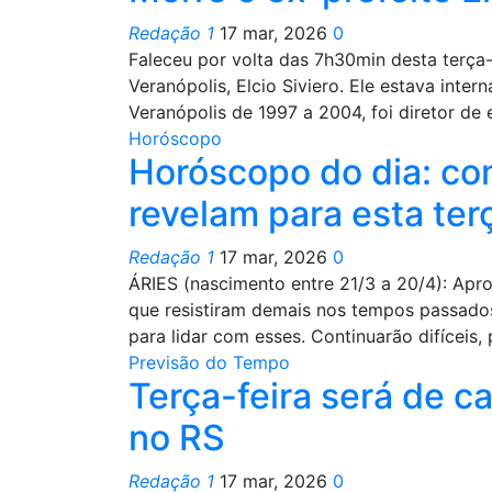
Redação 1
17 mar, 2026
0
Faleceu por volta das 7h30min desta terça-f
Veranópolis, Elcio Siviero. Ele estava inte
Veranópolis de 1997 a 2004, foi diretor de
Horóscopo
Horóscopo do dia: con
revelam para esta terç
Redação 1
17 mar, 2026
0
ÁRIES (nascimento entre 21/3 a 20/4): Apro
que resistiram demais nos tempos passados
para lidar com esses. Continuarão difíceis
Previsão do Tempo
Terça-feira será de c
no RS
Redação 1
17 mar, 2026
0