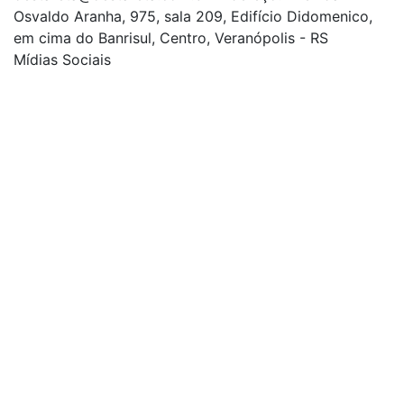
Osvaldo Aranha, 975, sala 209, Edifício Didomenico,
em cima do Banrisul, Centro, Veranópolis - RS
Mídias Sociais
| curta nossa página
| siga-nos no Twitter
| siga-nos no Instagram