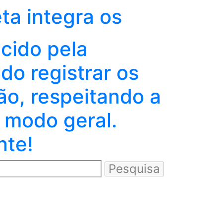
eta integra os
ecido pela
o registrar os
ão, respeitando a
 modo geral.
nte!