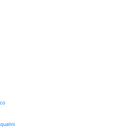
sco
qualini