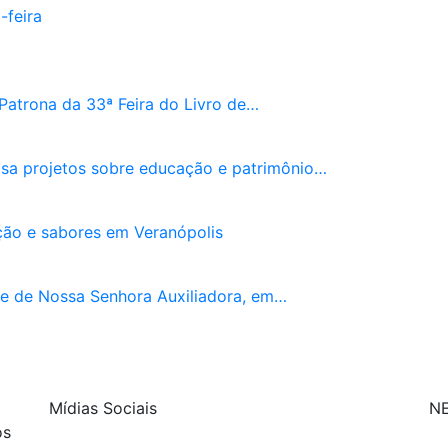
-feira
 Patrona da 33ª Feira do Livro de…
isa projetos sobre educação e patrimônio…
ição e sabores em Veranópolis
e de Nossa Senhora Auxiliadora, em…
Mídias Sociais
N
os
| curta nossa página