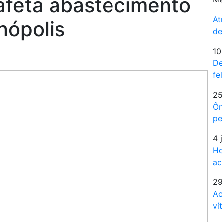
 afeta abastecimento
At
nópolis
de
10
De
fe
25
Ôn
pe
4 
Ho
ac
29
Ac
ví