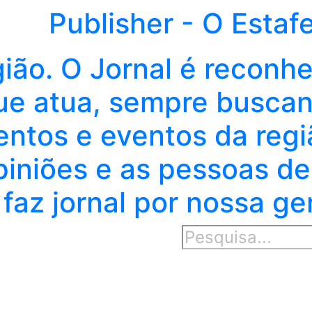
Publisher - O Estaf
gião. O Jornal é reconh
e atua, sempre buscand
entos e eventos da regi
piniões e as pessoas de
faz jornal por nossa ge