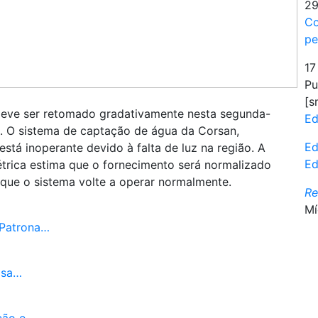
29
Co
pe
17
Pu
[s
deve ser retomado gradativamente nesta segunda-
Ed
ca. O sistema de captação de água da Corsan,
Ed
está inoperante devido à falta de luz na região. A
Ed
étrica estima que o fornecimento será normalizado
que o sistema volte a operar normalmente.
R
Mí
 Patrona…
isa…
ição e…