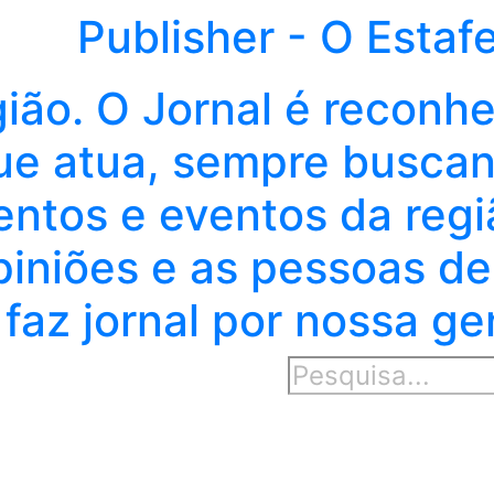
Publisher - O Estaf
gião. O Jornal é reconh
e atua, sempre buscand
entos e eventos da regi
piniões e as pessoas de
faz jornal por nossa ge