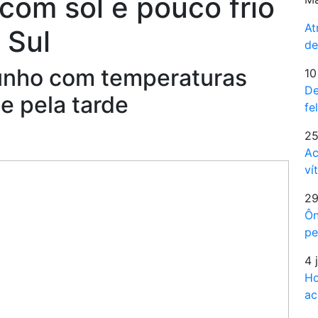
om sol e pouco frio
At
 Sul
de
junho com temperaturas
10
De
 pela tarde
fe
25
Ac
ví
29
Ôn
pe
4 
Ho
ac