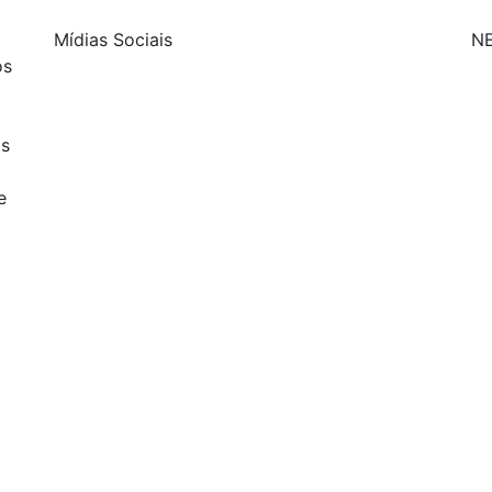
Mídias Sociais
N
os
| curta nossa página
os
| siga-nos no Twitter
e
| siga-nos no Instagram
| conheça o nosso canal