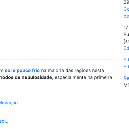
29
Co
pe
17
Pu
[s
Ed
Ed
Ed
om
sol e pouco frio
na maioria das regiões nesta
ríodos de nebulosidade
, especialmente na primeira
R
Mí
 elevação…
 sol…