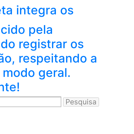
eta integra os
ecido pela
o registrar os
ão, respeitando a
 modo geral.
nte!