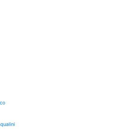
sco
qualini