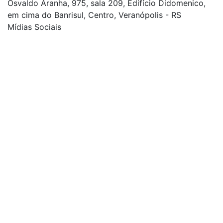
Osvaldo Aranha, 975, sala 209, Edifício Didomenico,
em cima do Banrisul, Centro, Veranópolis - RS
Mídias Sociais
| curta nossa página
| siga-nos no Twitter
| siga-nos no Instagram