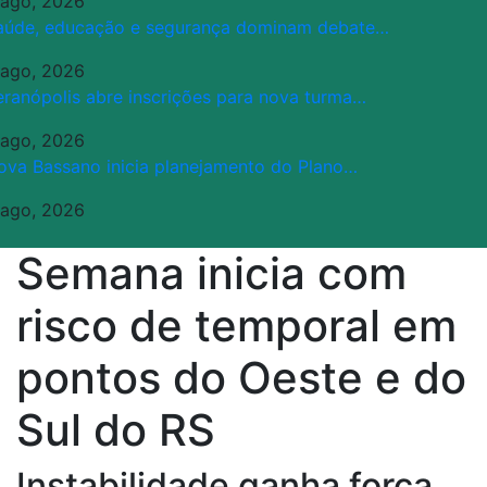
 ago, 2026
aúde, educação e segurança dominam debate…
 ago, 2026
eranópolis abre inscrições para nova turma…
 ago, 2026
ova Bassano inicia planejamento do Plano…
 ago, 2026
Semana inicia com
risco de temporal em
pontos do Oeste e do
Sul do RS
Instabilidade ganha força