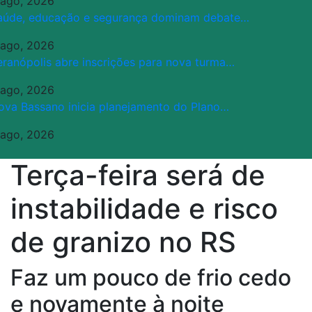
 ago, 2026
aúde, educação e segurança dominam debate…
 ago, 2026
eranópolis abre inscrições para nova turma…
 ago, 2026
ova Bassano inicia planejamento do Plano…
 ago, 2026
Terça-feira será de
instabilidade e risco
de granizo no RS
Faz um pouco de frio cedo
e novamente à noite