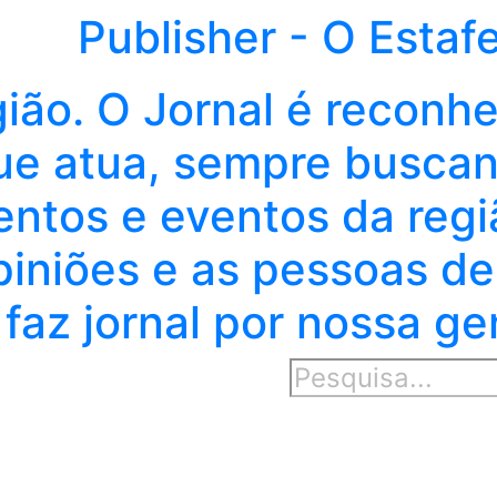
Publisher - O Estaf
gião. O Jornal é reconh
e atua, sempre buscand
entos e eventos da regi
piniões e as pessoas de
faz jornal por nossa ge