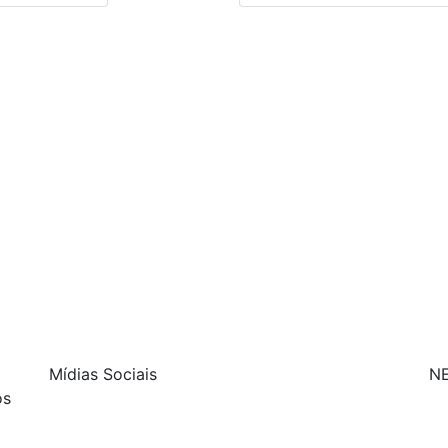
Mídias Sociais
N
os
| curta nossa página