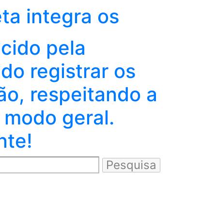
eta integra os
ecido pela
o registrar os
ão, respeitando a
 modo geral.
nte!