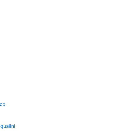
sco
qualini