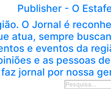
Publisher - O Estaf
gião. O Jornal é reconh
e atua, sempre buscand
entos e eventos da regi
piniões e as pessoas de
faz jornal por nossa ge