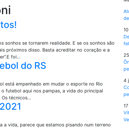
ni
At
de
tos!
10
De
s sonhos se tornarem realidade. E se os sonhos são
fe
is próximos disso. Basta acreditar no coração e a
25
er”.E foi…
Ôn
tebol do RS
pe
4 
ebol está empenhado em mudar o esporte no Rio
Co
o futebol aqui nos pampas, a vida do principal
pe
a. Os técnicos…
 2021
17
Ví
Ve
 a vida, parece que estamos pisando num terreno