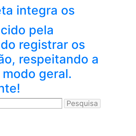
eta integra os
ecido pela
o registrar os
ão, respeitando a
 modo geral.
nte!