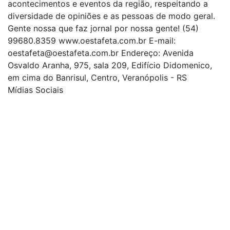
acontecimentos e eventos da região, respeitando a
diversidade de opiniões e as pessoas de modo geral.
Gente nossa que faz jornal por nossa gente! (54)
99680.8359 www.oestafeta.com.br E-mail:
oestafeta@oestafeta.com.br
Endereço: Avenida
Osvaldo Aranha, 975, sala 209, Edifício Didomenico,
em cima do Banrisul, Centro, Veranópolis - RS
Mídias Sociais
| curta nossa página
| siga-nos no Twitter
| siga-nos no Instagram