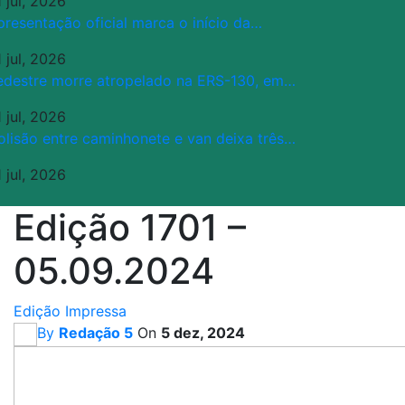
 jul, 2026
presentação oficial marca o início da…
 jul, 2026
edestre morre atropelado na ERS-130, em…
 jul, 2026
olisão entre caminhonete e van deixa três…
 jul, 2026
Edição 1701 –
05.09.2024
Edição Impressa
By
Redação 5
On
5 dez, 2024