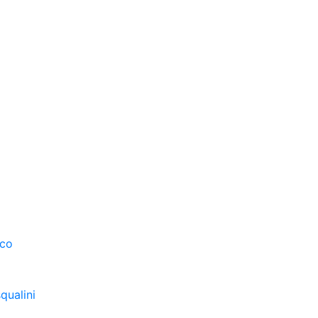
sco
qualini