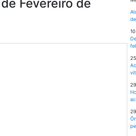
 de Fevereiro de
At
de
10
De
fe
25
Ac
ví
29
Ho
ac
29
Ôn
pe