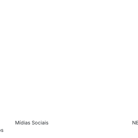
Mídias Sociais
N
os
| curta nossa página