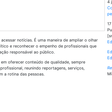
4 
Co
pe
17
Pu
[s
 acessar notícias. É uma maneira de ampliar o olhar
Ed
ítico e reconhecer o empenho de profissionais que
Ed
ação responsável ao público.
Ed
 em oferecer conteúdo de qualidade, sempre
R
ofissional, reunindo reportagens, serviços,
Mí
am a rotina das pessoas.