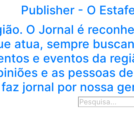
Publisher - O Estaf
gião. O Jornal é reconh
e atua, sempre buscand
entos e eventos da regi
piniões e as pessoas de
faz jornal por nossa ge