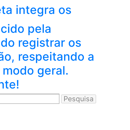
eta integra os
ecido pela
o registrar os
ão, respeitando a
 modo geral.
nte!