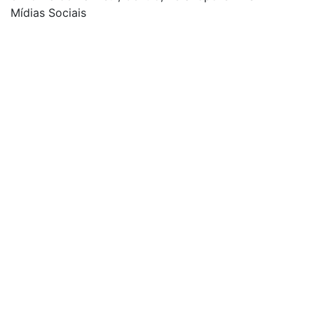
Mídias Sociais
| curta nossa página
| siga-nos no Twitter
| siga-nos no Instagram
| conheça o nosso canal