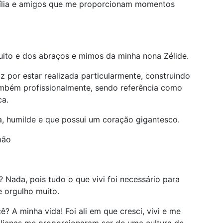
mília e amigos que me proporcionam momentos
uito e dos abraços e mimos da minha nona Zélide.
z por estar realizada particularmente, construindo
ambém profissionalmente, sendo referência como
ca.
, humilde e que possui um coração gigantesco.
mão
 Nada, pois tudo o que vivi foi necessário para
e orgulho muito.
? A minha vida! Foi ali em que cresci, vivi e me
talianas me proporcionaram ser de uma cultura de