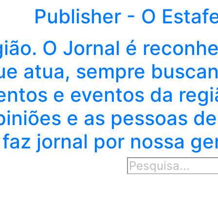
Publisher - O Estaf
gião. O Jornal é reconh
e atua, sempre buscand
entos e eventos da regi
piniões e as pessoas de
faz jornal por nossa ge