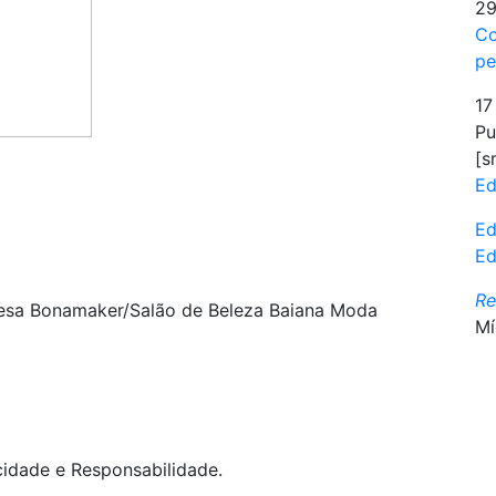
29
Co
pe
17
Pu
[s
Ed
Ed
Ed
R
resa Bonamaker/Salão de Beleza Baiana Moda
Mí
cidade e Responsabilidade.