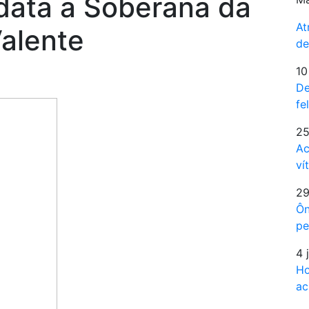
data a Soberana da
At
Valente
de
10
De
fe
25
Ac
ví
29
Ôn
pe
4 
Ho
ac