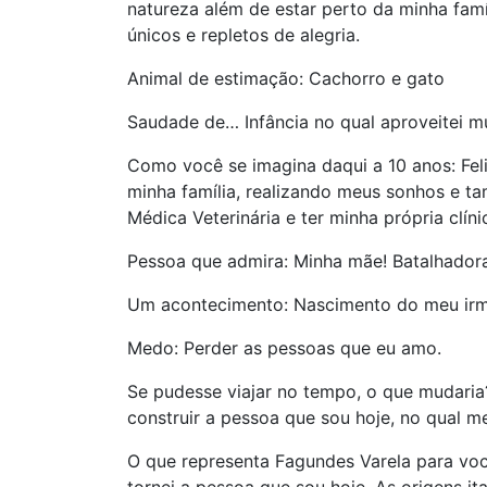
natureza além de estar perto da minha fa
únicos e repletos de alegria.
Animal de estimação: Cachorro e gato
Saudade de… Infância no qual aproveitei m
Como você se imagina daqui a 10 anos: Feli
minha família, realizando meus sonhos e t
Médica Veterinária e ter minha própria clíni
Pessoa que admira: Minha mãe! Batalhadora
Um acontecimento: Nascimento do meu ir
Medo: Perder as pessoas que eu amo.
Se pudesse viajar no tempo, o que mudaria?
construir a pessoa que sou hoje, no qual m
O que representa Fagundes Varela para você
tornei a pessoa que sou hoje. As origens i