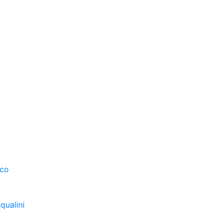
sco
qualini