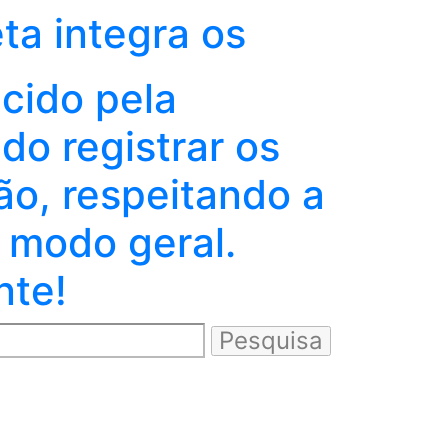
eta integra os
ecido pela
o registrar os
ão, respeitando a
 modo geral.
nte!