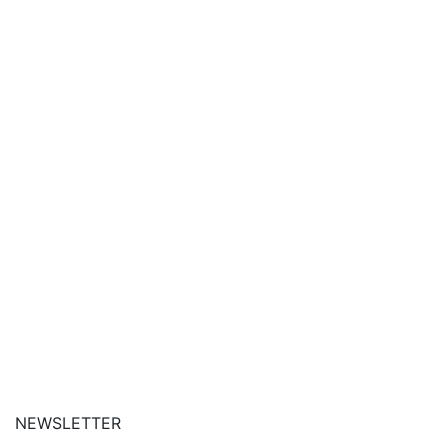
| siga-nos no Instagram
| conheça o nosso canal
| entre em contato
NEWSLETTER