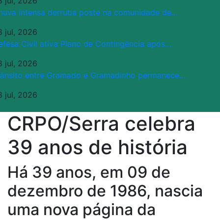
8 jul, 2026
huva intensa derruba poste na comunidade de…
8 jul, 2026
efesa Civil ativa Plano de Contingência após…
8 jul, 2026
rânsito entre Gramado e Gramadinho permanece…
8 jul, 2026
CRPO/Serra celebra
39 anos de história
Há 39 anos, em 09 de
dezembro de 1986, nascia
uma nova página da