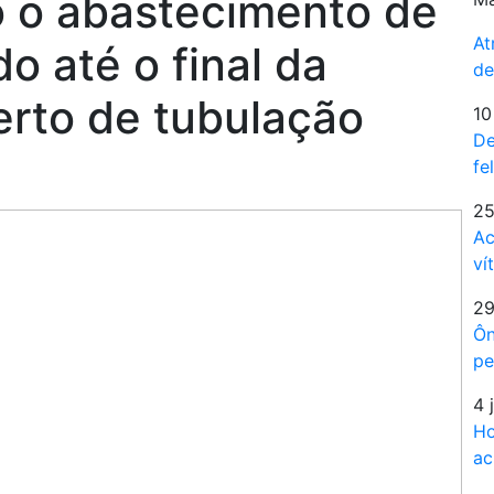
ão o abastecimento de
At
o até o final da
de
erto de tubulação
10
De
fe
25
Ac
ví
29
Ôn
pe
4 
Ho
ac