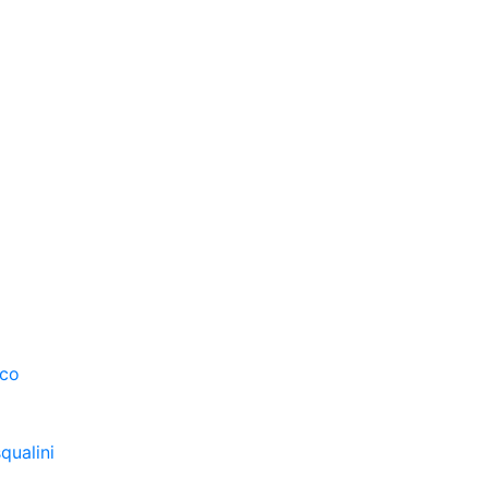
sco
qualini