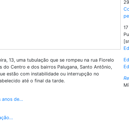
29
Co
pe
17
Pu
[s
Ed
Ed
ira, 13, uma tubulação que se rompeu na rua Fiorelo
Ed
s do Centro e dos bairros Palugana, Santo Antônio,
que estão com instabilidade ou interrupção no
R
belecido até o final da tarde.
Mí
s anos de…
ração…