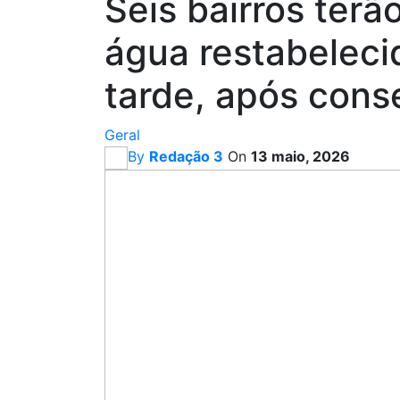
Seis bairros ter
água restabelecid
tarde, após cons
Geral
By
Redação 3
On
13 maio, 2026