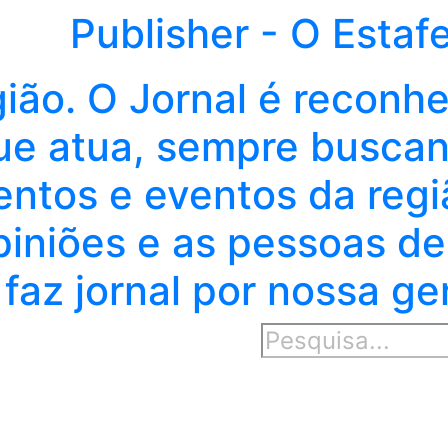
Publisher - O Estaf
gião. O Jornal é reconh
e atua, sempre buscand
entos e eventos da regi
piniões e as pessoas de
faz jornal por nossa ge