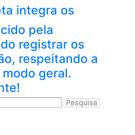
eta integra os
ecido pela
o registrar os
ão, respeitando a
 modo geral.
nte!