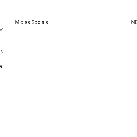
Mídias Sociais
N
os
| curta nossa página
os
| siga-nos no Twitter
e
| siga-nos no Instagram