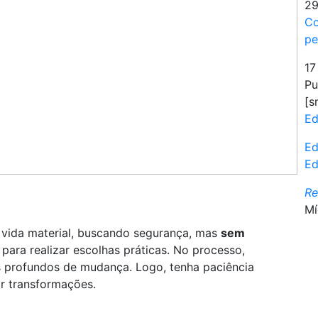
29
Co
pe
17
Pu
[s
Ed
Ed
Ed
R
Mí
a vida material, buscando segurança, mas
sem
para realizar escolhas práticas. No processo,
s profundos de mudança. Logo, tenha paciência
r transformações.