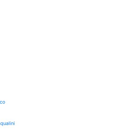
sco
qualini