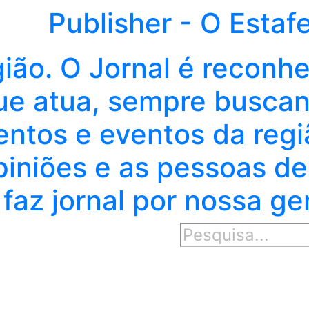
Publisher - O Estaf
gião. O Jornal é reconh
e atua, sempre buscand
entos e eventos da regi
piniões e as pessoas de
faz jornal por nossa ge