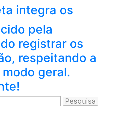
eta integra os
ecido pela
o registrar os
ão, respeitando a
 modo geral.
nte!