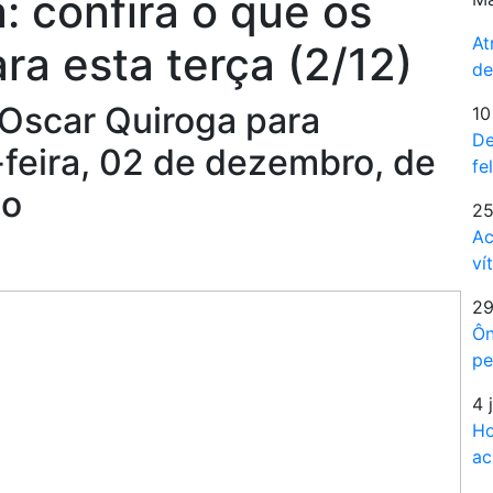
: confira o que os
At
ra esta terça (2/12)
de
 Oscar Quiroga para
10
De
-feira, 02 de dezembro, de
fe
no
25
Ac
ví
29
Ôn
pe
4 
Ho
ac