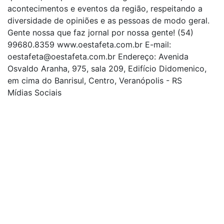
acontecimentos e eventos da região, respeitando a
diversidade de opiniões e as pessoas de modo geral.
Gente nossa que faz jornal por nossa gente! (54)
99680.8359 www.oestafeta.com.br E-mail:
oestafeta@oestafeta.com.br
Endereço: Avenida
Osvaldo Aranha, 975, sala 209, Edifício Didomenico,
em cima do Banrisul, Centro, Veranópolis - RS
Mídias Sociais
| curta nossa página
| siga-nos no Twitter
| siga-nos no Instagram