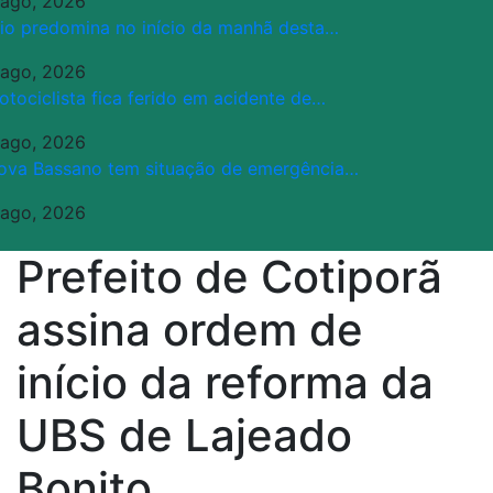
 ago, 2026
rio predomina no início da manhã desta…
 ago, 2026
otociclista fica ferido em acidente de…
 ago, 2026
ova Bassano tem situação de emergência…
 ago, 2026
Prefeito de Cotiporã
assina ordem de
início da reforma da
UBS de Lajeado
Bonito