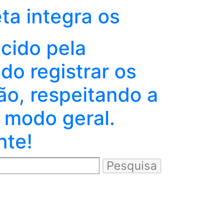
eta integra os
ecido pela
o registrar os
ão, respeitando a
 modo geral.
nte!