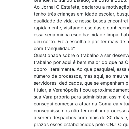
Ao Jornal O Estafeta, declarou a motivaçã
tenho três crianças em idade escolar, busq
qualidade de vida, e nessa busca encontrei
rapidamente, visitando escolas e conhecen
essa seria minha escolha: cidade limpa, ha
deu certo. Fiz a escolha e por ter mais de
com tranquilidade”.
Questionada sobre o trabalho a ser desenvo
trabalho por aqui é bem maior do que na Com
dobro literalmente. Ao que pesquisei, essa
número de processos, mas aqui, ao meu ver
servidores, dedicados, que se empenham pa
titular, a Veranópolis ficou aproximadamen
sua Vara própria para administrar, assim é
consegui começar a atuar na Comarca vitu
conseguíssemos não ter nenhum processo a
a serem despachos com mais de 30 dias e,
prazos esses estabelecidos pelo CNJ. O qu