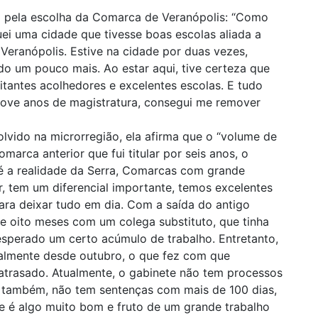
o pela escolha da Comarca de Veranópolis: “Como
uei uma cidade que tivesse boas escolas aliada a
 Veranópolis. Estive na cidade por duas vezes,
do um pouco mais. Ao estar aqui, tive certeza que
bitantes acolhedores e excelentes escolas. E tudo
 nove anos de magistratura, consegui me remover
lvido na microrregião, ela afirma que o “volume de
arca anterior que fui titular por seis anos, o
 é a realidade da Serra, Comarcas com grande
, tem um diferencial importante, temos excelentes
ra deixar tudo em dia. Com a saída do antigo
te oito meses com um colega substituto, que tinha
 esperado um certo acúmulo de trabalho. Entretanto,
almente desde outubro, o que fez com que
trasado. Atualmente, o gabinete não tem processos
 também, não tem sentenças com mais de 100 dias,
e é algo muito bom e fruto de um grande trabalho