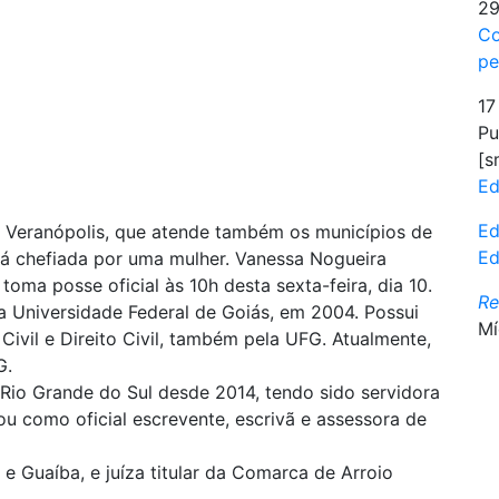
29
Co
pe
17
Pu
[s
Ed
Ed
de Veranópolis, que atende também os municípios de
Ed
erá chefiada por uma mulher. Vanessa Nogueira
toma posse oficial às 10h desta sexta-feira, dia 10.
R
a Universidade Federal de Goiás, em 2004. Possui
Mí
 Civil e Direito Civil, também pela UFG. Atualmente,
G.
o Rio Grande do Sul desde 2014, tendo sido servidora
u como oficial escrevente, escrivã e assessora de
 e Guaíba, e juíza titular da Comarca de Arroio