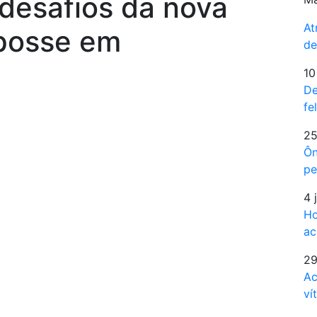
desafios da nova
At
 posse em
de
10
De
fe
25
Ôn
pe
4 
Ho
ac
29
Ac
ví