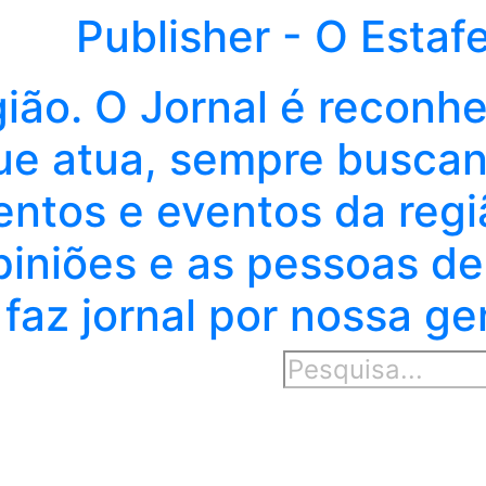
Publisher - O Estaf
gião. O Jornal é reconh
e atua, sempre buscand
entos e eventos da regi
piniões e as pessoas de
faz jornal por nossa ge