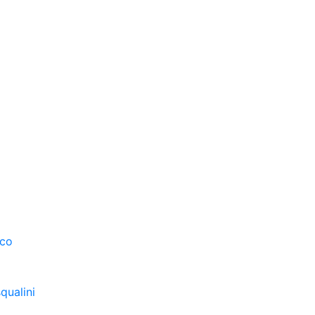
sco
qualini