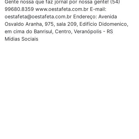
Gente nossa que faz jornal por nossa gente! (54)
99680.8359 www.oestafeta.com.br E-mail:
oestafeta@oestafeta.com.br
Endereço: Avenida
Osvaldo Aranha, 975, sala 209, Edifício Didomenico,
em cima do Banrisul, Centro, Veranópolis - RS
Mídias Sociais
| curta nossa página
| siga-nos no Twitter
| siga-nos no Instagram