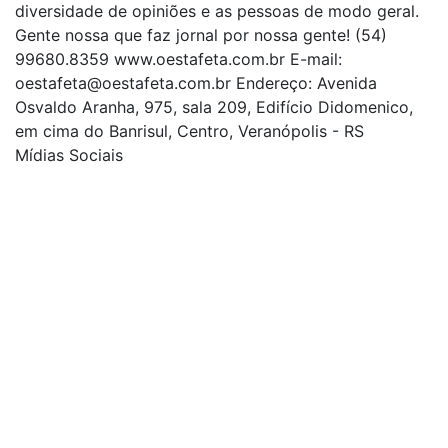
diversidade de opiniões e as pessoas de modo geral.
Gente nossa que faz jornal por nossa gente! (54)
99680.8359 www.oestafeta.com.br E-mail:
oestafeta@oestafeta.com.br
Endereço: Avenida
Osvaldo Aranha, 975, sala 209, Edifício Didomenico,
em cima do Banrisul, Centro, Veranópolis - RS
Mídias Sociais
| curta nossa página
| siga-nos no Twitter
| siga-nos no Instagram