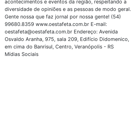
acontecimentos e eventos da região, respeitando a
diversidade de opiniões e as pessoas de modo geral.
Gente nossa que faz jornal por nossa gente! (54)
99680.8359 www.oestafeta.com.br E-mail:
oestafeta@oestafeta.com.br
Endereço: Avenida
Osvaldo Aranha, 975, sala 209, Edifício Didomenico,
em cima do Banrisul, Centro, Veranópolis - RS
Mídias Sociais
| curta nossa página
| siga-nos no Twitter
| siga-nos no Instagram