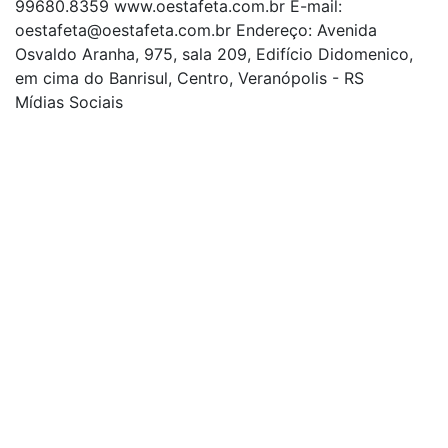
99680.8359 www.oestafeta.com.br E-mail:
oestafeta@oestafeta.com.br
Endereço: Avenida
Osvaldo Aranha, 975, sala 209, Edifício Didomenico,
em cima do Banrisul, Centro, Veranópolis - RS
Mídias Sociais
| curta nossa página
| siga-nos no Twitter
| siga-nos no Instagram