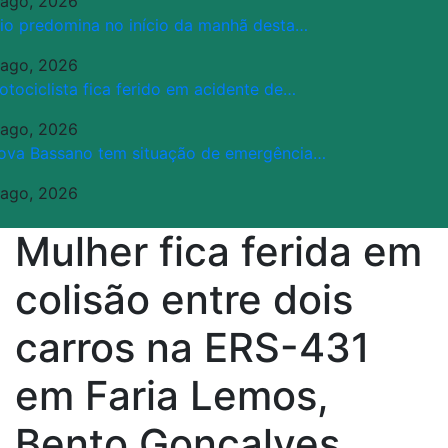
 ago, 2026
rio predomina no início da manhã desta…
 ago, 2026
otociclista fica ferido em acidente de…
 ago, 2026
ova Bassano tem situação de emergência…
 ago, 2026
Mulher fica ferida em
colisão entre dois
carros na ERS-431
em Faria Lemos,
Bento Gonçalves