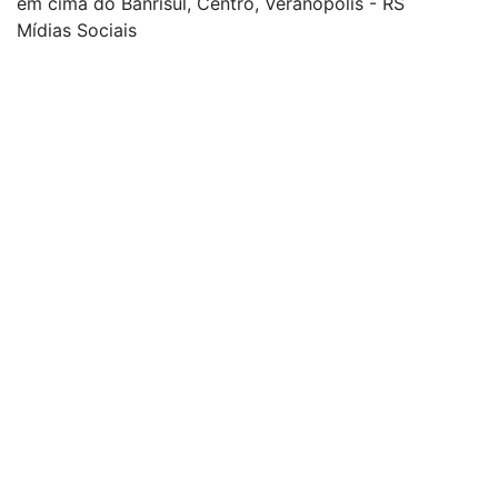
em cima do Banrisul, Centro, Veranópolis - RS
Mídias Sociais
| curta nossa página
| siga-nos no Twitter
| siga-nos no Instagram
| conheça o nosso canal