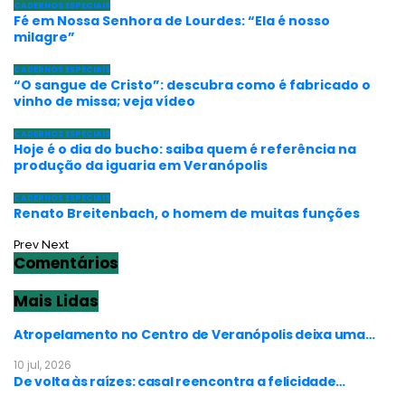
CADERNOS ESPECIAIS
Fé em Nossa Senhora de Lourdes: “Ela é nosso
milagre”
CADERNOS ESPECIAIS
“O sangue de Cristo”: descubra como é fabricado o
vinho de missa; veja vídeo
CADERNOS ESPECIAIS
Hoje é o dia do bucho: saiba quem é referência na
produção da iguaria em Veranópolis
CADERNOS ESPECIAIS
Renato Breitenbach, o homem de muitas funções
Prev
Next
Comentários
Mais Lidas
Atropelamento no Centro de Veranópolis deixa uma…
10 jul, 2026
De volta às raízes: casal reencontra a felicidade…