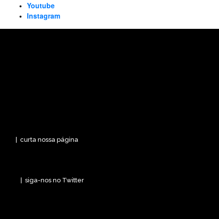
Youtube
Instagram
Sobre Nós
Desde 1991, O Estafeta integra os municípios da região. O Jornal
é reconhecido pela seriedade com que atua, sempre buscando
registrar os fatos, acontecimentos e eventos da região,
respeitando a diversidade de opiniões e as pessoas de modo
geral. Gente nossa que faz jornal por nossa gente! (54)
99680.8359 www.oestafeta.com.br E-mail:
oestafeta@oestafeta.com.br
Endereço: Avenida Osvaldo Aranha,
975, sala 209, Edifício Didomenico, em cima do Banrisul, Centro,
Veranópolis - RS
Mídias Sociais
| curta nossa página
| siga-nos no Twitter